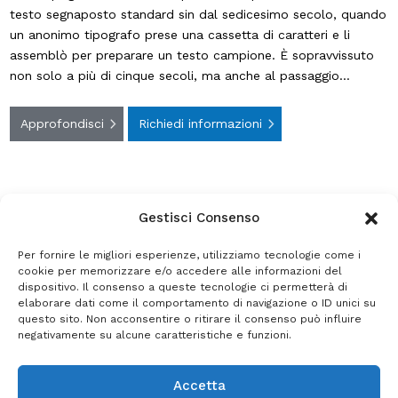
testo segnaposto standard sin dal sedicesimo secolo, quando
un anonimo tipografo prese una cassetta di caratteri e li
assemblò per preparare un testo campione. È sopravvissuto
non solo a più di cinque secoli, ma anche al passaggio…
Approfondisci
Richiedi informazioni
Gestisci Consenso
Per fornire le migliori esperienze, utilizziamo tecnologie come i
cookie per memorizzare e/o accedere alle informazioni del
dispositivo. Il consenso a queste tecnologie ci permetterà di
elaborare dati come il comportamento di navigazione o ID unici su
questo sito. Non acconsentire o ritirare il consenso può influire
negativamente su alcune caratteristiche e funzioni.
© 2026 GESTO.BIZ
NEMES SRL - VIA DON STURZO, 14 - 20054 SEGRATE (MI)
Tel. (+39) 02.26.950.311
Accetta
E-mail: gesto@nemes.it
- P. IVA 03384060962