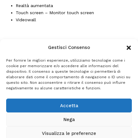
Realtà aumentata
Touch screen – Monitor touch screen
Videowall
Gestisci Consenso
Per fornire le migliori esperienze, utilizziamo tecnologie come i
cookie per memorizzare e/o accedere alle informazioni del
dispositivo. Il consenso a queste tecnologie ci permetterà di
elaborare dati come il comportamento di navigazione o ID unici su
questo sito. Non acconsentire o ritirare il consenso può influire
© 2026 GESTO.BIZ
negativamente su alcune caratteristiche e funzioni.
NEMES SRL - VIA DON STURZO, 14 - 20054 SEGRATE (MI)
Tel. (+39) 02.26.950.311
Accetta
E-mail: gesto@nemes.it
- P. IVA 03384060962
Privacy Policy
Nega
Visualizza le preferenze