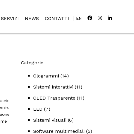
SERVIZI
NEWS
CONTATTI
EN
Categorie
Ologrammi
(14)
Sistemi interattivi
(11)
OLED Trasparente
(11)
serie
rnire
LED
(7)
zione
Sistemi visuali
(6)
ome i
Software multimediali
(5)