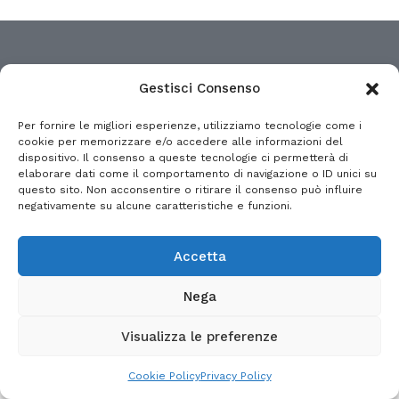
Gestisci Consenso
Per fornire le migliori esperienze, utilizziamo tecnologie come i
© 2026 GESTO.BIZ
cookie per memorizzare e/o accedere alle informazioni del
dispositivo. Il consenso a queste tecnologie ci permetterà di
NEMES SRL - VIA DON STURZO, 14 - 20054 SEGRATE (MI)
elaborare dati come il comportamento di navigazione o ID unici su
Tel. (+39) 02.26.950.311
questo sito. Non acconsentire o ritirare il consenso può influire
E-mail: gesto@nemes.it
- P. IVA 03384060962
negativamente su alcune caratteristiche e funzioni.
Privacy Policy
Accetta
Nega
Visualizza le preferenze
Cookie Policy
Privacy Policy